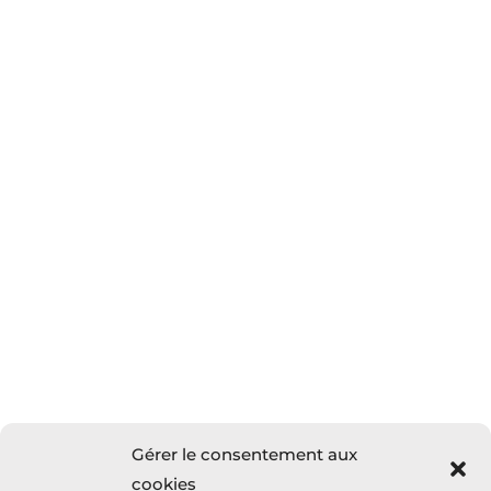
Evènements
Espace emploi
Adhésion
Politique de cookies (UE)
Mentions légales – RGPD
Nous connaitre
Nous rejoindre
Manager centre d’imagerie
L’équipe ANDIM
Gérer le consentement aux
cookies
Objectifs