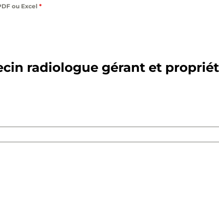
 PDF ou Excel
*
in radiologue gérant et propriéta