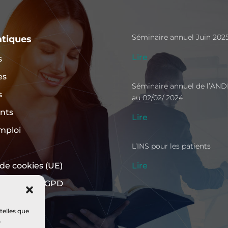
Séminaire annuel Juin 202
atiques
Lire
s
es
Séminaire annuel de l’ANDI
s
au 02/02/ 2024
nts
Lire
mploi
L’INS pour les patients
Lire
 de cookies (UE)
 légales – RGPD
telles que
.